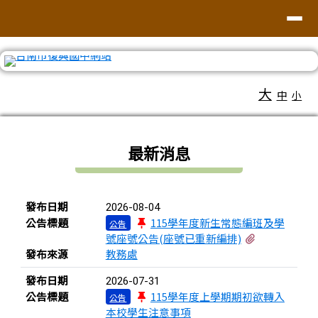
臺南市復興國中網站
導覽列
跳至主內容區
工具列
大
中
小
頁尾區域
上中左區域內容
最新消息
新聞列表
發布日期
2026-08-04
公告標題
115學年度新生常態編班及學
公告
有1個附檔
號座號公告(座號已重新編排)
發布來源
教務處
發布日期
2026-07-31
公告標題
115學年度上學期期初欲轉入
公告
本校學生注意事項