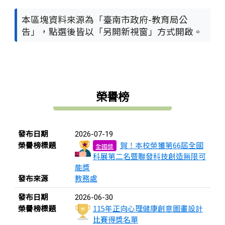
本區塊資料來源為「臺南市政府-教育局公
告」，點選後皆以「另開新視窗」方式開啟。
上中右區域內容
榮譽榜
榮譽榜列表
發布日期
2026-07-19
榮譽榜標題
賀！本校榮獲第66屆全國
全國獎
科展第二名暨聯發科技創造無限可
能獎
發布來源
教務處
發布日期
2026-06-30
榮譽榜標題
115年正向心理健康創意圖畫設計
比賽得獎名單