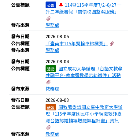
公告標題
114暨115學年度7/2~8/27 一
公告
升二年級暑假「關懷校園整潔服務」
有3個附檔
發布來源
學務處
發布日期
2026-08-05
有1個附檔
公告標題
「臺南市115年獨輪車錦標賽」
發布來源
學務處
發布日期
2026-08-04
公告標題
國立成功大學辦理「台語文教學
活動
共融平台-教案暨教學示範徵件」活動
有2個附檔
發布來源
教務處
發布日期
2026-08-03
公告標題
國教署委請國立臺中教育大學辦
研習
理「115學年度國民中小學現職教師臺
灣台語認證輔導增能課程計畫」資訊
有2個附檔
發布來源
教務處