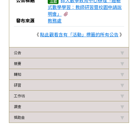
公告標題
師大數學教育中心辦理「體驗
活動
式數學學習：教師研習暨校園申請說
有1個附檔
明會」
發布來源
教務處
《
點此觀看含有「活動」標籤的所有公告
》
公告
競賽
轉知
研習
工作坊
調查
獎助金