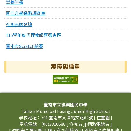
營養午餐
國三升學進路調查表
社團志願選填
115學年度代理教師甄選專區
臺南市Scratch競賽
無障礙標章
頁尾區域內容
臺南市立復興國民中學
Tainan Municipal Fusing Junior High School
學校地址：701 臺南市東區裕文路62號 [
位置圖
]
學校電話：(06)3310688 [
分機表
][
網路電話表
]
[
校園安全標示圖
][
個人資料保護區
] [
資通安全維護計畫
]