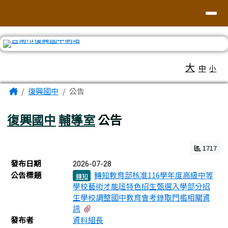
臺南市復興國中網站
導覽列
跳至主內容區
工具列
大
中
小
頁尾區域
主內容區域
Home
復興國中
公告
復興國中
輔導室
公告
1717
新聞列表
發布日期
2026-07-28
公告標題
轉知教育部核准116學年度高級中等
轉知
學校藝術才能班特色招生甄選入學部分招
生學校調整國中教育會考錄取門檻相關資
有3個附檔
訊
發布者
資料組長