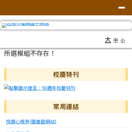
臺南市復興國中網站
導覽列
跳至主內容區
工具列
大
中
小
頁尾區域
主內容區域
所選模組不存在！
右邊區域內容
校慶特刊
常用連結
悅讀心視界(圖書館網站)