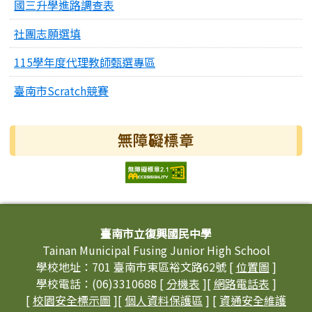
國三升學進路調查表
社團志願選填
115學年度代理教師甄選專區
臺南市Scratch競賽
無障礙標章
頁尾區域內容
臺南市立復興國民中學
Tainan Municipal Fusing Junior High School
學校地址：701 臺南市東區裕文路62號 [
位置圖
]
學校電話：(06)3310688 [
分機表
][
網路電話表
]
[
校園安全標示圖
][
個人資料保護區
] [
資通安全維護