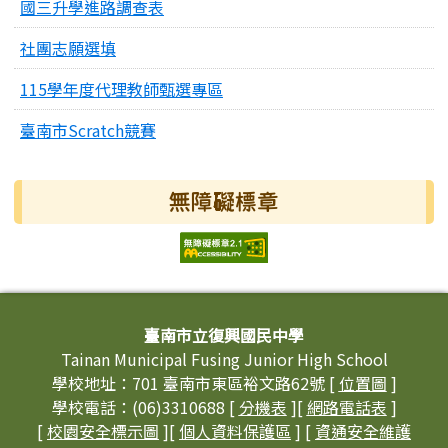
國三升學進路調查表
社團志願選填
115學年度代理教師甄選專區
臺南市Scratch競賽
無障礙標章
頁尾區域內容
臺南市立復興國民中學
Tainan Municipal Fusing Junior High School
學校地址：701 臺南市東區裕文路62號 [
位置圖
]
學校電話：(06)3310688 [
分機表
][
網路電話表
]
[
校園安全標示圖
][
個人資料保護區
] [
資通安全維護