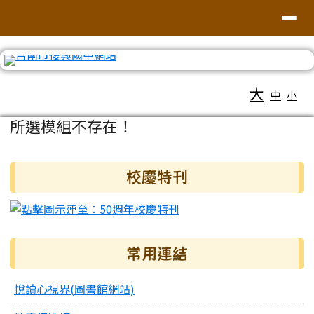
臺南市復興國中網站
導覽列
跳至主內容區
工具列
大
中
小
頁尾區域
主內容區域
所選模組不存在！
右邊區域內容
校慶特刊
常用連結
悅讀心視界(圖書館網站)