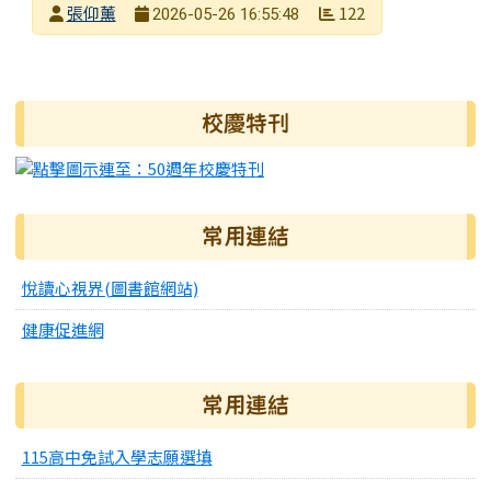
發布者
張仰薰
122
2026-05-26 16:55:48
發布日期
瀏覽次數
右邊區域內容
校慶特刊
常用連結
悅讀心視界(圖書館網站)
健康促進網
常用連結
115高中免試入學志願選填