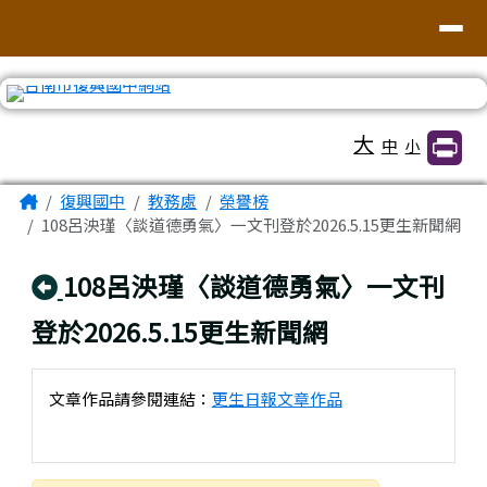
臺南市復興國中網站
導覽列
跳至主內容區
工具列
大
中
小
頁尾區域
主內容區域
Home
復興國中
教務處
榮譽榜
108呂泱瑾〈談道德勇氣〉一文刊登於2026.5.15更生新聞網
回上頁
108呂泱瑾〈談道德勇氣〉一文刊
登於2026.5.15更生新聞網
文章作品請參閱連結：
更生日報文章作品