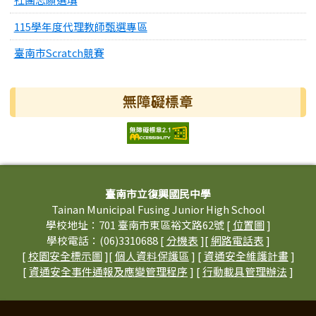
115學年度代理教師甄選專區
臺南市Scratch競賽
無障礙標章
頁尾區域內容
臺南市立復興國民中學
Tainan Municipal Fusing Junior High School
學校地址：701 臺南市東區裕文路62號 [
位置圖
]
學校電話：(06)3310688 [
分機表
][
網路電話表
]
[
校園安全標示圖
][
個人資料保護區
] [
資通安全維護計畫
]
[
資通安全事件通報及應變管理程序
] [
行動載具管理辦法
]