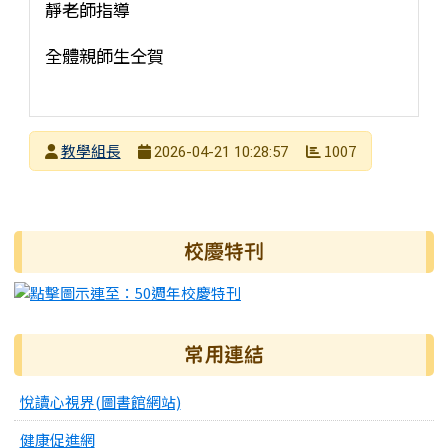
靜老師指導
全體親師生仝賀
發布者
教學組長
1007
2026-04-21 10:28:57
發布日期
瀏覽次數
右邊區域內容
校慶特刊
常用連結
悅讀心視界(圖書館網站)
健康促進網