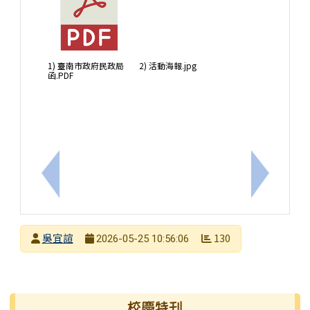
1) 臺南市政府民政局
2) 活動海報.jpg
函.PDF
上一筆：轉知~臺南市市立國民中小學候用主任資格復效
下一筆：轉
發布者
吳宜諠
130
2026-05-25 10:56:06
發布日期
瀏覽次數
右邊區域內容
校慶特刊