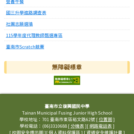
營養午餐
國三升學進路調查表
社團志願選填
115學年度代理教師甄選專區
臺南市Scratch競賽
無障礙標章
頁尾區域內容
臺南市立復興國民中學
Tainan Municipal Fusing Junior High School
學校地址：701 臺南市東區裕文路62號 [
位置圖
]
學校電話：(06)3310688 [
分機表
][
網路電話表
]
[
校園安全標示圖
][
個人資料保護區
] [
資通安全維護計畫
]