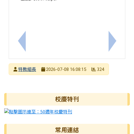
上一筆：《特教風》第82期電子期刊上線，歡迎踴躍點閱
下一筆：2
發布者
特教組長
324
2026-07-08 16:08:15
發布日期
瀏覽次數
右邊區域內容
校慶特刊
常用連結