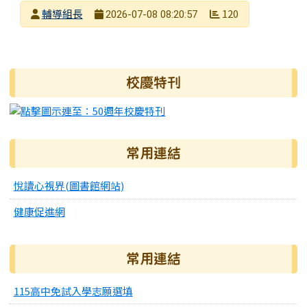
發布者
輔導組長
120
2026-07-08 08:20:57
發布日期
瀏覽次數
右邊區域內容
校慶特刊
常用連結
悅讀心視界(圖書館網站)
健康促進網
常用連結
115高中免試入學志願選填