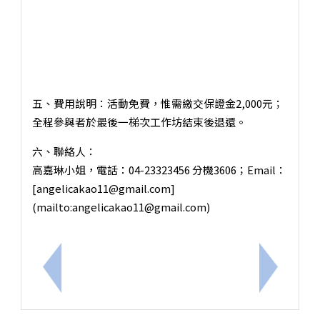
五、費用說明：活動免費，惟需繳交保證金2,000元；
全程參與者於最後一梯次工作坊結束後退還。
六、聯絡人：
高嘉琳小姐，電話：04-23323456 分機3606；Email：
[angelicakao11@gmail.com]
(mailto:angelicakao11@gmail.com)
上一筆：本校115學年度特殊教育長期代理教師甄選第一
下一筆：本