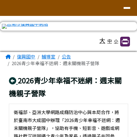
臺南市復興國中網站
導覽列
跳至主內容區
工具列
大
中
小
頁尾區域
主內容區域
Home
復興國中
輔導室
公告
2026青少年幸福不迷網：週末關機親子營隊
回上頁
2026青少年幸福不迷網：週末關
機親子營隊
衛福部、亞洲大學網路成癮防治中心與本局合作，將
於臺南市大成國中辦理「2026青少年幸福不迷網：週
末關機親子營隊」，協助有手機、短影音、遊戲或網
路社群沉迷困擾之青少年及家長，透過親子共同參