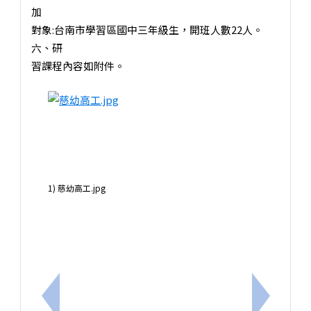
加
對象:台南市學習區國中三年級生，開班人數22人。
六、研
習課程內容如附件。
1) 慈幼高工.jpg
上一筆：轉知臺南二中115學年度高一新生實驗班招生甄選
下一筆：轉