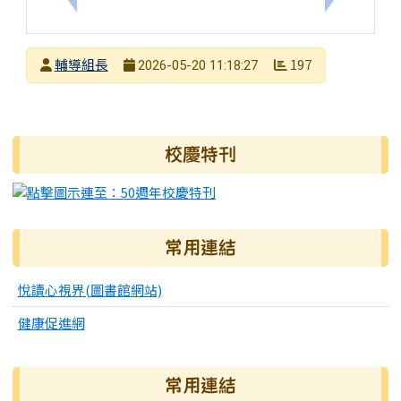
發布者
輔導組長
197
2026-05-20 11:18:27
發布日期
瀏覽次數
右邊區域內容
校慶特刊
常用連結
悅讀心視界(圖書館網站)
健康促進網
常用連結