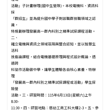
活動」子計畫辦理(國中生營隊)。本校電機科、資訊科
採
「群招生」並為提升國中學子對該職群技職領域之認
識，
特規劃辦理發展高一群內科別之精準試探課程活動。
二、
確立電機與資訊之領域區隔與整合認知，並以智慧生
活科
技島論課程，結合電機基礎原理與程式設計概論，透
過跨
科協作活動做中學，讓學生體驗各自核心素養，特辦
理
「發展高一群內科別之精準試探課程或活動」學生探
險營
活動。三、研習時間：115年6月13日(星期六)上午
8:30-
11:30。四、研習地點：慈幼工商工科大樓2-3。五、參