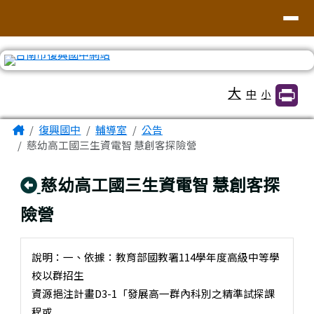
臺南市復興國中網站
導覽列
跳至主內容區
工具列
大
中
小
頁尾區域
主內容區域
Home
復興國中
輔導室
公告
慈幼高工國三生資電智 慧創客探險營
回上頁
慈幼高工國三生資電智 慧創客探
險營
說明：一、依據：教育部國教署114學年度高級中等學
校以群招生
資源挹注計畫D3-1「發展高一群內科別之精準試探課
程或