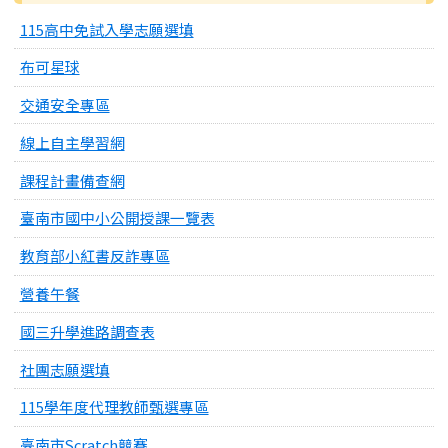
115高中免試入學志願選填
布可星球
交通安全專區
線上自主學習網
課程計畫備查網
臺南市國中小公開授課一覽表
教育部小紅書反詐專區
營養午餐
國三升學進路調查表
社團志願選填
115學年度代理教師甄選專區
臺南市Scratch競賽