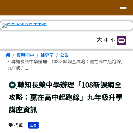
臺南市復興國中網站
導覽列
跳至主內容區
工具列
大
中
小
頁尾區域
主內容區域
Home
復興國中
輔導室
公告
轉知長榮中學辦理「108新課綱全攻略：贏在高中起跑線」
九年級升...
回上頁
轉知長榮中學辦理「108新課綱全
攻略：贏在高中起跑線」九年級升學
講座資訊
標籤：
公告