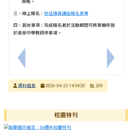
策略。
三、線上報名：
前往填寫講座報名表單
四、其他事項：完成報名者於活動期間可將車輛停放
於長榮中學教師停車場。
上一筆：衛生局辦理115年社區心理健康電影賞析活動 
下一筆：1
發布者
資料組長
209
2026-04-23 14:54:20
發布日期
瀏覽次數
右邊區域內容
校慶特刊