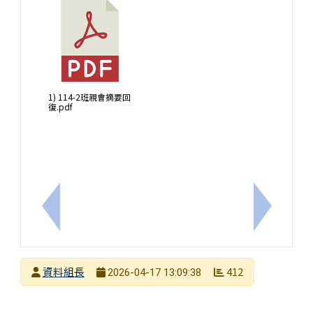
1) 114-2班親會摘要回
復.pdf
上一筆：轉知長榮中學辦理「108新課綱全攻略：贏在高
下一筆：臺
發布者
資料組長
412
2026-04-17 13:09:38
發布日期
瀏覽次數