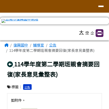
臺南市復興國中網站
導覽列
跳至主內容區
工具列
大
中
小
頁尾區域
主內容區域
Home
復興國中
輔導室
公告
114學年度第二學期班親會摘要回復(家長意見彙整表)
回上頁
114學年度第二學期班親會摘要回
復(家長意見彙整表)
標籤：
公告
如附件。