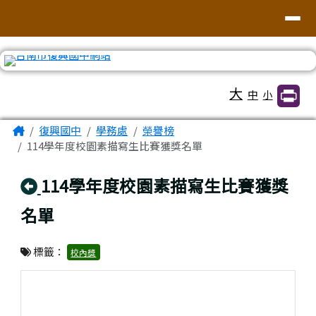
臺南市復興國中網站
導覽列
跳至主內容區
工具列
大
中
小
頁尾區域
主內容區域
Home
復興國中
學務處
榮譽榜
114學年度校園素描寫生比賽獲獎名單
回上頁
114學年度校園素描寫生比賽獲獎
名單
標籤：
校內獎