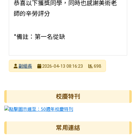
恭喜以下獲獎同學，同時也感謝美術老
師的辛勞評分
*備註：第一名從缺
發布者
副組長
698
2026-04-13 08:16:23
發布日期
瀏覽次數
右邊區域內容
校慶特刊
常用連結