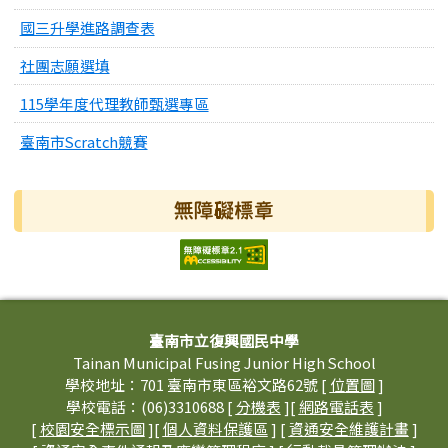
國三升學進路調查表
社團志願選填
115學年度代理教師甄選專區
臺南市Scratch競賽
無障礙標章
頁尾區域內容
臺南市立復興國民中學
Tainan Municipal Fusing Junior High School
學校地址：701 臺南市東區裕文路62號 [
位置圖
]
學校電話：(06)3310688 [
分機表
][
網路電話表
]
[
校園安全標示圖
][
個人資料保護區
] [
資通安全維護計畫
]