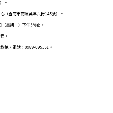
五）。
中心（臺南市南區萬年六街145號）。
0日（星期一）下午5時止。
規程。
，電話：0989-095551。
動權利．創未來」跨縣市交流競賽活動