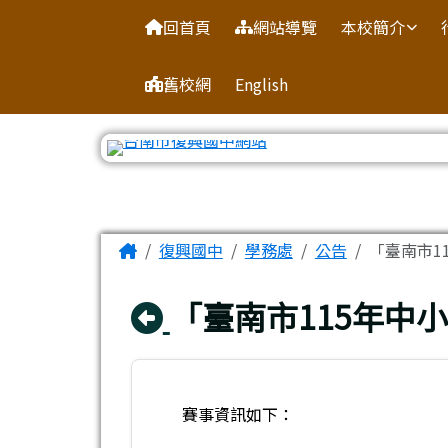
臺南市復興國中網站
導覽列
跳至主內容區
回首頁
網站導覽
本校簡介
舊校網
English
工具列
頁尾區域
主內容區域
Home
復興國中
學務處
公告
「臺南市1
回上頁
「臺南市115年中
賽事資訊如下：