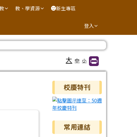
國教
教、學資源
新生專區
登入
大
中
小
右邊區域內容
校慶特刊
常用連結