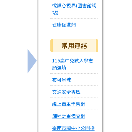
悅讀心視界(圖書館網
站)
健康促進網
常用連結
115高中免試入學志
下一筆：轉知衛生局腸病毒防治宣導
願選填
布可星球
交通安全專區
線上自主學習網
課程計畫備查網
臺南市國中小公開授