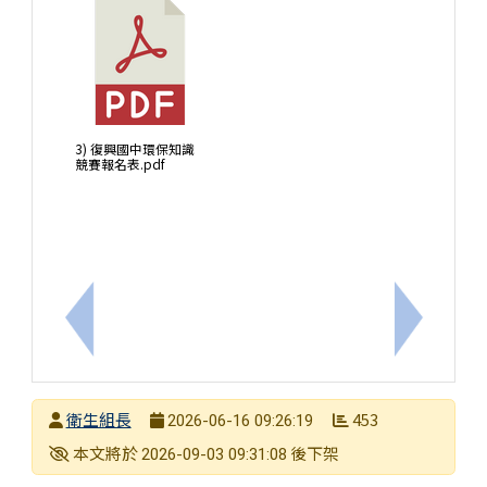
3) 復興國中環保知識
競賽報名表.pdf
上一筆：轉知運動部全民運動署「學生體適能網站」之「學
下一筆：11
發布者
衛生組長
453
2026-06-16 09:26:19
發布日期
瀏覽次數
下架日期
本文將於
後下架
2026-09-03 09:31:08