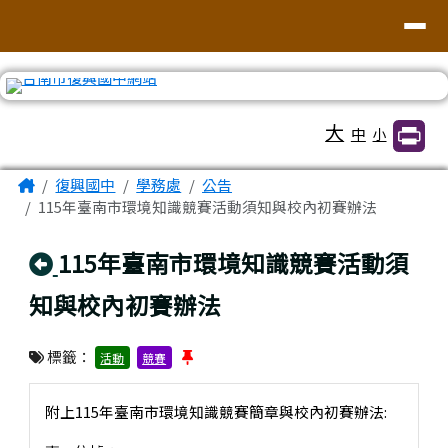
臺南市復興國中網站
導覽列
跳至主內容區
工具列
大
中
小
頁尾區域
主內容區域
Home
復興國中
學務處
公告
115年臺南市環境知識競賽活動須知與校內初賽辦法
回上頁
115年臺南市環境知識競賽活動須
知與校內初賽辦法
標籤：
活動
競賽
附上115年臺南市環境知識競賽簡章與校內初賽辦法: