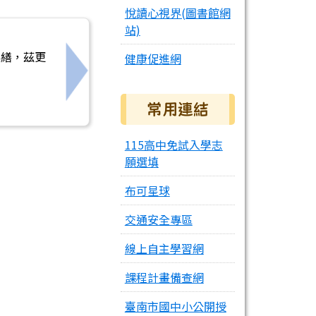
悅讀心視界(圖書館網
站)
誤繕，茲更
健康促進網
O線上遊戲平台任務
下一筆：國立臺南生活美學館《𨑨迌物&原生藝
常用連結
115高中免試入學志
願選填
布可星球
交通安全專區
線上自主學習網
課程計畫備查網
臺南市國中小公開授