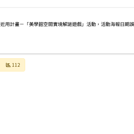
化近用計畫－「美學館空間實境解謎遊戲」活動，活動海報日期
。
文化中心2026年「【武營大圖鑑】戲劇的多重宇宙」PaGam
112