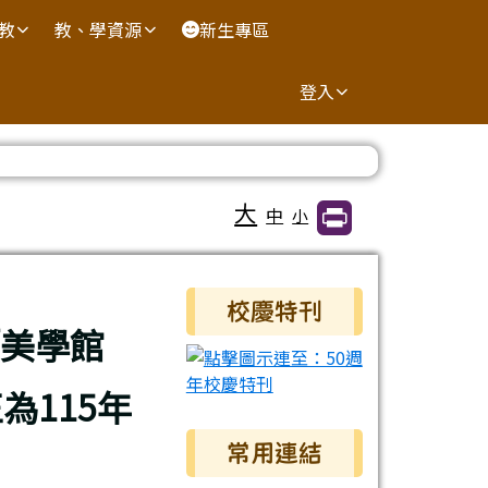
國教
教、學資源
新生專區
登入
大
中
小
右邊區域內容
校慶特刊
「美學館
115年
常用連結