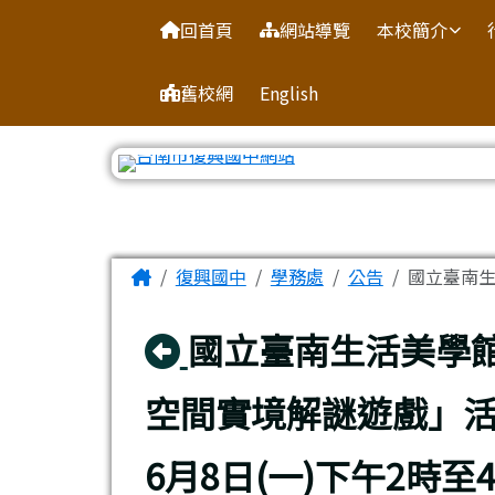
臺南市復興國中網站
導覽列
跳至主內容區
回首頁
網站導覽
本校簡介
舊校網
English
工具列
頁尾區域
主內容區域
Home
復興國中
學務處
公告
國立臺南生
回上頁
國立臺南生活美學館
空間實境解謎遊戲」活
6月8日(一)下午2時至