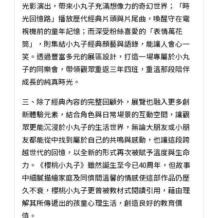
光影演出，帶來小丸子充滿想像力的奇幻世界；「時
光回憶路」播放歷代經典片頭與片尾曲，喚醒守在電
視機前的童年記憶；而深受粉絲喜愛的「表情萬花
筒」，則集結小丸子經典顏藝與語錄，能讓人會心一
笑。透過豐富多元的展區設計，打造一場專屬於小丸
子的同樂會，帶領觀眾重返三年四班，重溫那段陪伴
成長的純真時光。
三、除了經典內容的完整回顧外，展覽也融入更多創
新體驗元素，結合角色與日常場景的互動空間，讓觀
眾更能沉浸於小丸子的生活世界，無論大朋友或小朋
友都能從中找到屬於自己的共鳴與感動，也讓這段跨
越世代的回憶，以全新的形式再次被賦予溫度與生命
力。《櫻桃小丸子》雖然誕生至今已40周年，但故事
中細膩描繪家庭及同儕間溫馨的情感使這部作品仍歷
久不衰，櫻桃小丸子更曾被教材式閱讀引用，藉由理
解其所傳遞出的孩童心理生活，創造良好的教育價
值。