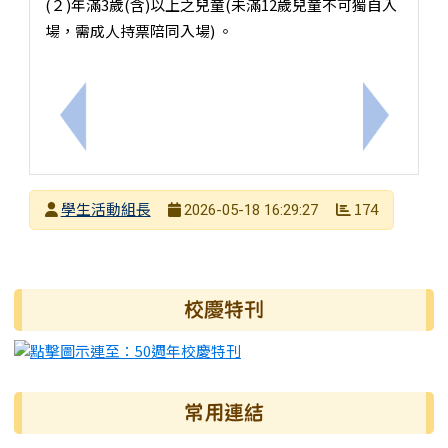
(２)年滿3歲(含)以上之兒童(未滿12歲兒童不可獨自入
場，需成人持票陪同入場) 。
上一筆：臺南市白河區公所辦理「2026白河蓮花季系列
下一筆：財
發布者
學生活動組長
174
2026-05-18 16:29:27
發布日期
瀏覽次數
右邊區域內容
校慶特刊
常用連結