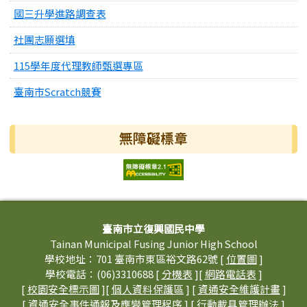
國三升學進路調查表
社團志願選填
115學年度代理教師甄選專區
臺南市Scratch競賽
無障礙標章
頁尾區域內容
臺南市立復興國民中學
Tainan Municipal Fusing Junior High School
學校地址：701 臺南市東區裕文路62號 [
位置圖
]
學校電話：(06)3310688 [
分機表
][
網路電話表
]
[
校園安全標示圖
][
個人資料保護區
] [
資通安全維護計畫
]
[
資通安全事件通報及應變管理程序
] [
行動載具管理辦法
]