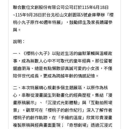
聯合數位文創股份有限公司公司訂於115年6月18日
~115年9月28日於台北松山文創園區5號倉庫舉辦「櫻
桃小丸子原作40週年特展」，鼓勵師生及家長踴躍參
與。
說明：
一、《櫻桃小丸子》以貼近生活的幽默筆觸與溫暖故
事，成為無數人心中不可取代的童年經典。那位留著
鋸齒瀏海、總是有點懶散卻真誠可愛的小女孩，不僅
陪伴世代成長，更成為跨越年齡的情感記憶。
二、本次特展精心規劃多個主題展區，以原作為核
心，串聯從漫畫誕生到動畫化的經典歷程，集結「漫
畫原稿展示」、「沉浸式光影體驗」與「互動拍照場
景」。觀眾可在「櫻桃子的創作紀行」深入了解作者
櫻桃子的創作軌跡，在「手繪的溫度」欣賞珍貴漫畫
複製原稿與經典畫面重現；「奇想劇場」透過沉浸式