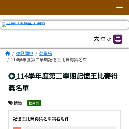
臺南市復興國中網站
導覽列
跳至主內容區
工具列
大
中
小
頁尾區域
主內容區域
Home
復興國中
榮譽榜
114學年度第二學期記憶王比賽得獎名單
回上頁
114學年度第二學期記憶王比賽得
獎名單
標籤：
校內獎
記憶王比賽得獎名單請看附件