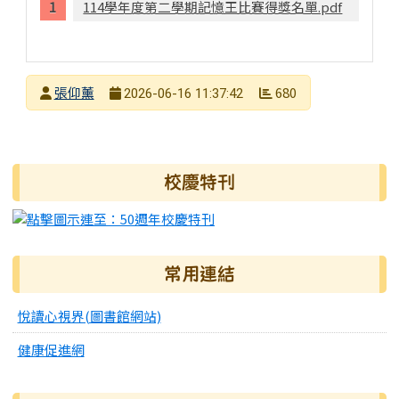
114學年度第二學期記憶王比賽得獎名單.pdf
發布者
張仰薰
680
2026-06-16 11:37:42
發布日期
瀏覽次數
右邊區域內容
校慶特刊
常用連結
悅讀心視界(圖書館網站)
健康促進網