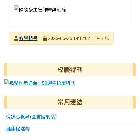
發布者
教學組長
378
2026-05-25 14:12:02
發布日期
瀏覽次數
右邊區域內容
校慶特刊
常用連結
悅讀心視界(圖書館網站)
健康促進網