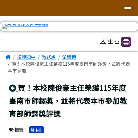
臺南市復興國中網站
導覽列
跳至主內容區
工具列
大
中
小
頁尾區域
主內容區域
Home
復興國中
教務處
榮譽榜
賀！本校陳俊豪主任榮獲115年度臺南市師鐸獎，並將代表
本市參加...
回上頁
賀！本校陳俊豪主任榮獲115年度
臺南市師鐸獎，並將代表本市參加教
育部師鐸獎評選
標籤：
縣市獎