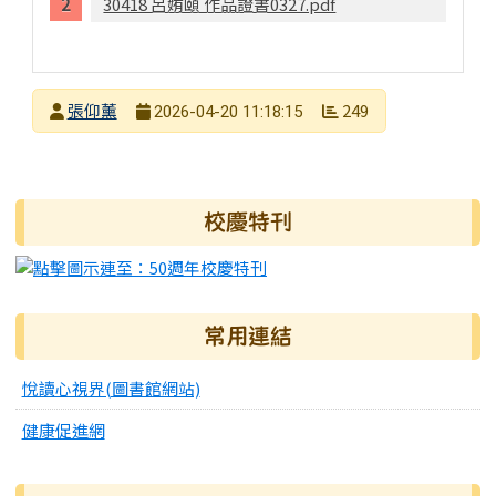
30418 呂姷頤 作品證書0327.pdf
發布者
張仰薰
249
2026-04-20 11:18:15
發布日期
瀏覽次數
右邊區域內容
校慶特刊
常用連結
悅讀心視界(圖書館網站)
健康促進網