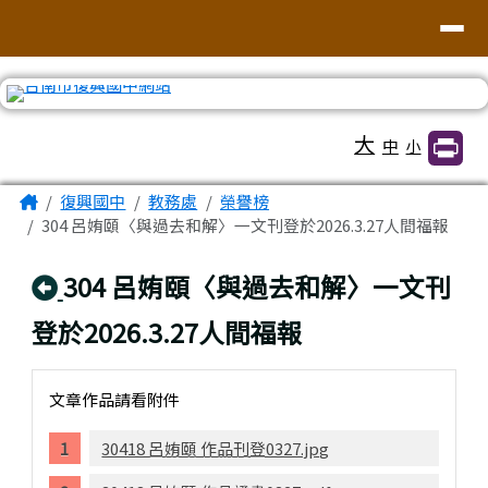
臺南市復興國中網站
導覽列
跳至主內容區
工具列
大
中
小
頁尾區域
主內容區域
Home
復興國中
教務處
榮譽榜
304 呂姷頤〈與過去和解〉一文刊登於2026.3.27人間福報
回上頁
304 呂姷頤〈與過去和解〉一文刊
登於2026.3.27人間福報
文章作品請看附件
30418 呂姷頤 作品刊登0327.jpg