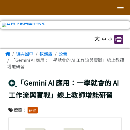
臺南市復興國中網站
導覽列
跳至主內容區
工具列
大
中
小
頁尾區域
主內容區域
Home
復興國中
教務處
公告
「Gemini AI 應用：一學就會的 AI 工作流與實戰」線上教師
增能研習
回上頁
「Gemini AI 應用：一學就會的 AI
工作流與實戰」線上教師增能研習
標籤：
研習