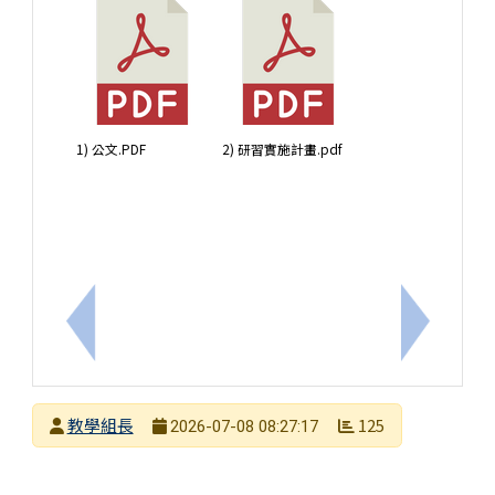
1) 公文.PDF
2) 研習實施計畫.pdf
上一筆：新化自造教育及科技中心辦理115學年度暑假教
下一筆：社
發布者
教學組長
125
2026-07-08 08:27:17
發布日期
瀏覽次數