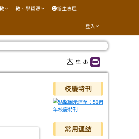
國教
教、學資源
新生專區
登入
大
中
小
右邊區域內容
校慶特刊
常用連結