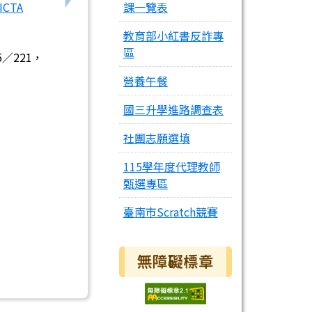
ICTA
課一覽表
教育部小紅書反詐專
區
／221，
營養午餐
國三升學進路調查表
社團志願選填
115學年度代理教師
甄選專區
臺南市Scratch競賽
無障礙標章