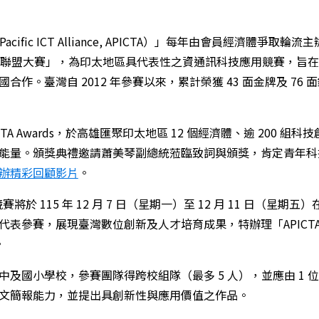
ific ICT Alliance, APICTA）」每年由會員經濟體爭取輪流主
資通訊科技聯盟大賽」，為印太地區具代表性之資通訊科技應用競賽，旨
作。臺灣自 2012 年參賽以來，累計榮獲 43 面金牌及 76 
ICTA Awards，於高雄匯聚印太地區 12 個經濟體、逾 200 組
能量。頒獎典禮邀請蕭美琴副總統蒞臨致詞與頒獎，肯定青年科
辦精彩回顧影片
。
際競賽將於 115 年 12 月 7 日（星期一）至 12 月 11 日（星期
參賽，展現臺灣數位創新及人才培育成果，特辦理「APICTA A
。
及國小學校，參賽團隊得跨校組隊（最多 5 人），並應由 1 
文簡報能力，並提出具創新性與應用價值之作品。
日族語文化沉浸式學習計畫