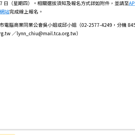
 月 27 日（星期四）。相關選拔須知及報名方式詳如附件，並請至
AP
名網站
完成線上報名。
商業同業公會吳小姐或邱小姐（02-2577-4249，分機 845
g.tw ／lynn_chiu@mail.tca.org.tw）