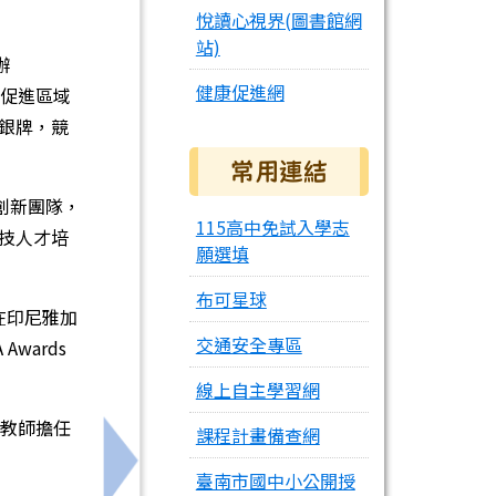
悅讀心視界(圖書館網
站)
辦
健康促進網
在促進區域
面銀牌，競
常用連結
科技創新團隊，
115高中免試入學志
技人才培
願選填
布可星球
五）在印尼雅加
交通安全專區
wards
線上自主學習網
位教師擔任
課程計畫備查網
下一筆：第2屆全國科技教育鐵道模型創意競賽
臺南市國中小公開授