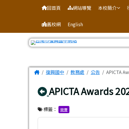
臺南市復興國中網站
導覽列
跳至主內容區
回首頁
網站導覽
本校簡介
舊校網
English
工具列
頁尾區域
主內容區域
Home
復興國中
教務處
公告
APICTA 
回上頁
APICTA Award
標籤：
競賽