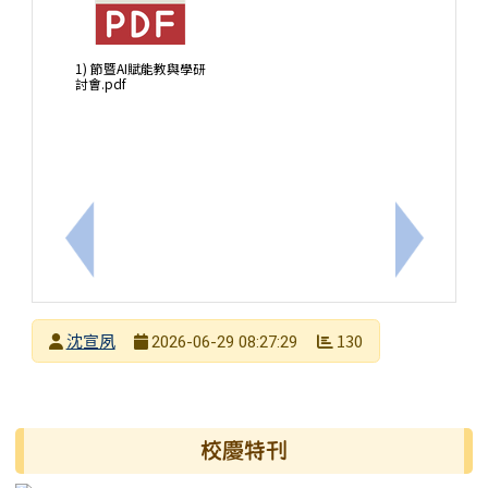
1) 節暨AI賦能教與學研
討會.pdf
上一筆：氣球設計與應用初進階教師培訓工作坊研習
下一筆：1
發布者
沈宣夙
130
2026-06-29 08:27:29
發布日期
瀏覽次數
右邊區域內容
校慶特刊