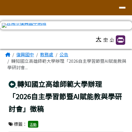
臺南市復興國中網站
導覽列
跳至主內容區
工具列
大
中
小
頁尾區域
主內容區域
Home
復興國中
教務處
公告
轉知國立高雄師範大學辦理「2026自主學習節暨AI賦能教與
學研討會...
回上頁
轉知國立高雄師範大學辦理
「2026自主學習節暨AI賦能教與學研
討會」徵稿
標籤：
活動