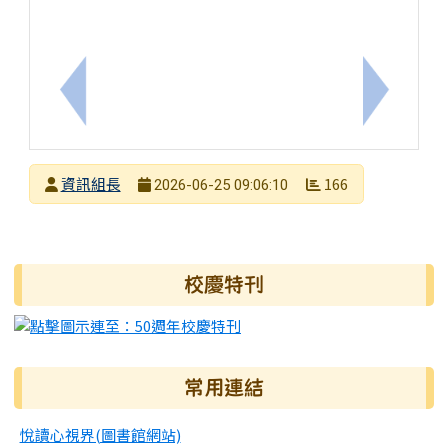
上一筆：台灣大哥大基金會 × 親子天下聯合舉辦【免費教
下一筆：教
發布者
資訊組長
166
2026-06-25 09:06:10
發布日期
瀏覽次數
右邊區域內容
校慶特刊
常用連結
悅讀心視界(圖書館網站)