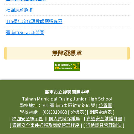
社團志願選填
115學年度代理教師甄選專區
臺南市Scratch競賽
無障礙標章
頁尾區域內容
臺南市立復興國民中學
Tainan Municipal Fusing Junior High School
學校地址：701 臺南市東區裕文路62號 [
位置圖
]
學校電話：(06)3310688 [
分機表
][
網路電話表
]
[
校園安全標示圖
][
個人資料保護區
] [
資通安全維護計畫
]
[
資通安全事件通報及應變管理程序
] [
行動載具管理辦法
]