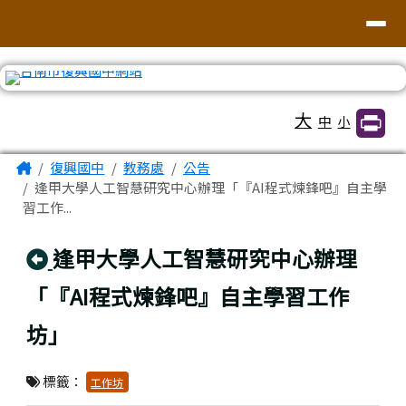
臺南市復興國中網站
導覽列
跳至主內容區
工具列
大
中
小
頁尾區域
主內容區域
Home
復興國中
教務處
公告
逢甲大學人工智慧研究中心辦理「『AI程式煉鋒吧』自主學
習工作...
回上頁
逢甲大學人工智慧研究中心辦理
「『AI程式煉鋒吧』自主學習工作
坊」
標籤：
工作坊