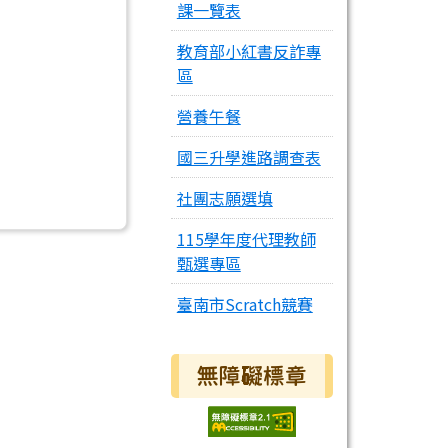
課一覽表
教育部小紅書反詐專
區
營養午餐
國三升學進路調查表
社團志願選填
115學年度代理教師
甄選專區
臺南市Scratch競賽
無障礙標章