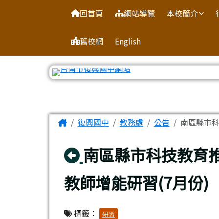
臺南市復興國中網站
導覽列
跳至主內容區
回首頁
網站導覽
本校簡介
舊校網
English
工具列
頁尾區域
主內容區域
Home
復興國中
教務處
公告
南區縣市科
回上頁
南區縣市科技教育推
教師增能研習(7月份)
標籤：
研習