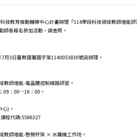
市科技教育推動輔導中心計畫辦理『114學段科技領域教師增能研習
鼓勵師長報名參加活動，請查照。
月3日臺教國署國字第1140053830號函辦理。
領域教師增能-電晶體控制線路研習。
；09：00─16：00。
中心)。
體驗營實施計畫
代碼:5586327
域教師增能-懸臂杯架 × 水霧機工作坊。