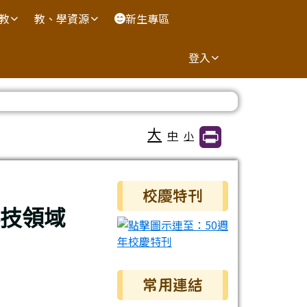
國教
教、學資源
新生專區
登入
大
中
小
右邊區域內容
校慶特刊
科技領域
常用連結