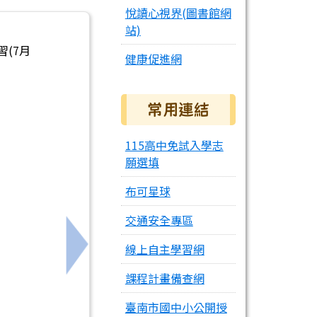
悅讀心視界(圖書館網
站)
(7月
健康促進網
常用連結
115高中免試入學志
願選填
布可星球
交通安全專區
線上自主學習網
下一筆：財團法人中華民國證券暨期貨市場發展
課程計畫備查網
臺南市國中小公開授