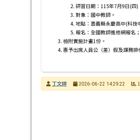
研習日期：115年7月9日(四)
對象：國中教師。
地點：嘉義縣永慶高中(科技
報名：全國教師進修網報名；課程
檢附實施計畫1份。
惠予出席人員公（差）假及課務排
發布者
丁文婷
1
2026-06-22 14:29:22
發布日期
瀏覽次數