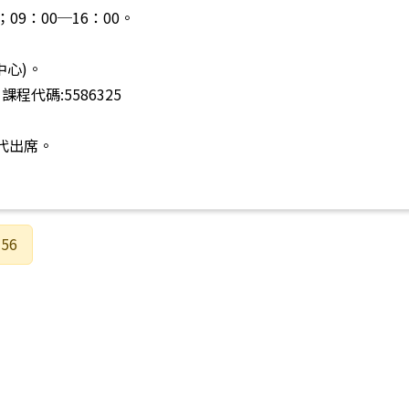
；09：00─16：00。
中心)。
代碼:5586325
代出席。
56