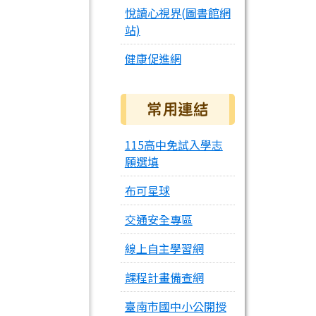
悅讀心視界(圖書館網
站)
健康促進網
常用連結
115高中免試入學志
願選填
布可星球
交通安全專區
線上自主學習網
課程計畫備查網
臺南市國中小公開授