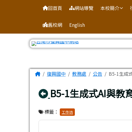
臺南市復興國中網站
導覽列
跳至主內容區
回首頁
網站導覽
本校簡介
舊校網
English
工具列
頁尾區域
主內容區域
Home
復興國中
教務處
公告
B5-1生
回上頁
B5-1生成式AI與
標籤：
工作坊