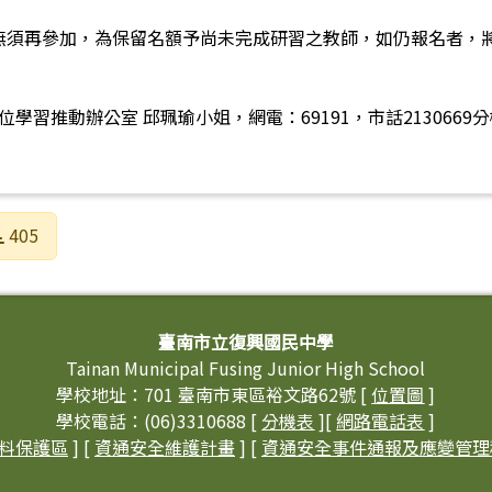
師無須再參加，為保留名額予尚未完成研習之教師，如仍報名者，
習推動辦公室 邱珮瑜小姐，網電：69191，市話2130669分機
405
臺南市立復興國民中學
Tainan Municipal Fusing Junior High School
學校地址：701 臺南市東區裕文路62號 [
位置圖
]
學校電話：(06)3310688 [
分機表
][
網路電話表
]
料保護區
] [
資通安全維護計畫
] [
資通安全事件通報及應變管理