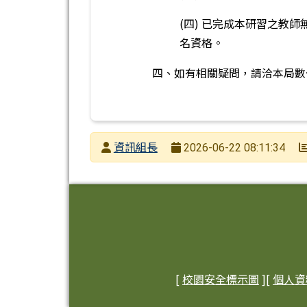
(四) 已完成本研習之教
名資格。
四、如有相關疑問，請洽本局數位學
發布者
資訊組長
2026-06-22 08:11:34
發布日期
瀏覽次數
頁尾區域內容
[
校園安全標示圖
][
個人資