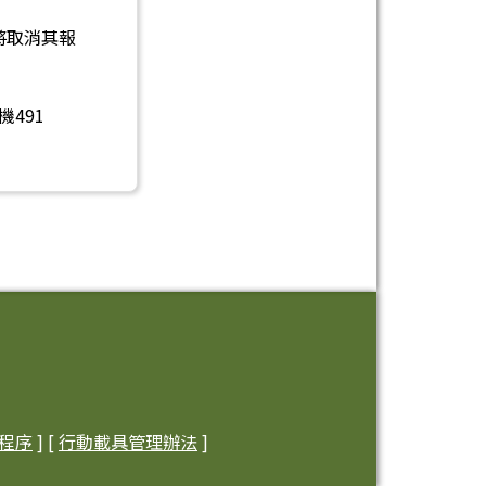
將取消其報
491
程序
] [
行動載具管理辦法
]