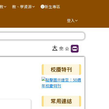
國教
教、學資源
新生專區
登入
大
中
小
右邊區域內容
校慶特刊
常用連結