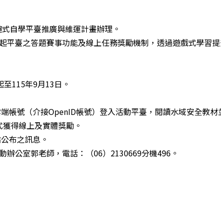
悅趣式自學平臺推廣與維運計畫辦理。
起平臺之答題賽事功能及線上任務獎勵機制，透過遊戲式學習提
起至115年9月13日。
。
雲端帳號（介接OpenID帳號）登入活動平臺，閱讀水域安全教材
式獲得線上及實體獎勵。
站公布之訊息。
備學生入學各項工作
公室郭老師，電話：（06）2130669分機496。