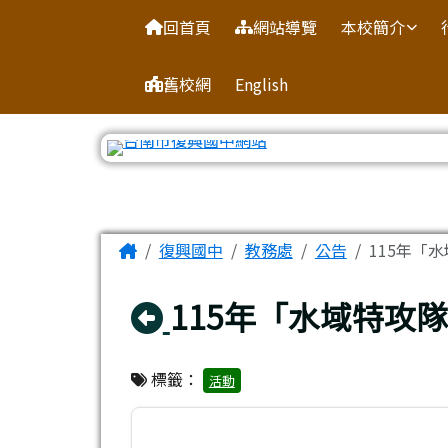
臺南市復興國中網站
導覽列
跳至主內容區
回首頁
網站導覽
本校簡介
舊校網
English
工具列
頁尾區域
主內容區域
Home
復興國中
教務處
公告
115年「
回上頁
115年「水域特攻
標籤：
活動