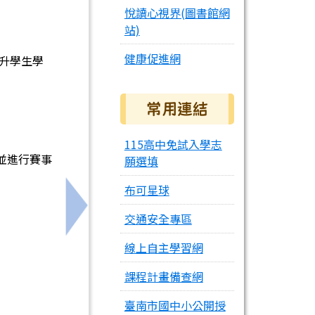
悅讀心視界(圖書館網
站)
健康促進網
升學生學
常用連結
115高中免試入學志
並進行賽事
願選填
布可星球
下一筆：臺南市115年教師暑假資訊知能研習課
交通安全專區
線上自主學習網
課程計畫備查網
臺南市國中小公開授