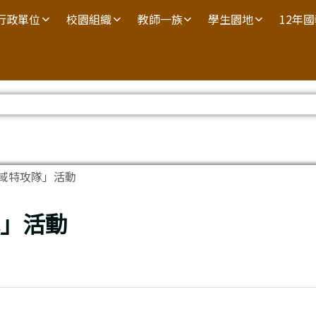
行政單位
校園組織
教師一族
學生園地
12年
水域特攻隊」活動
隊」活動