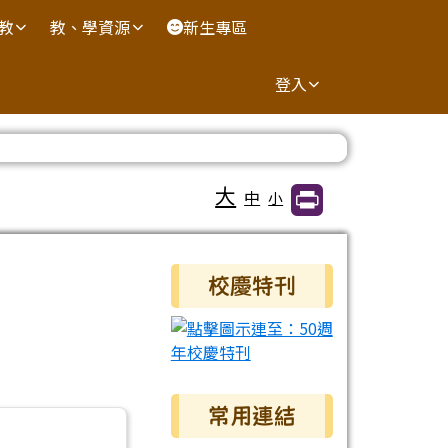
國教
教、學資源
新生專區
登入
大
中
小
右邊區域內容
校慶特刊
常用連結