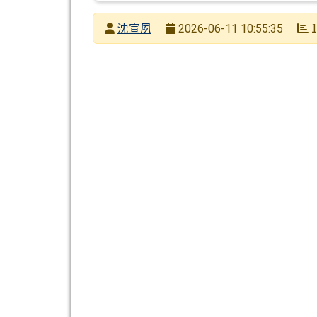
發布者
沈宣夙
1
2026-06-11 10:55:35
發布日期
瀏覽次數