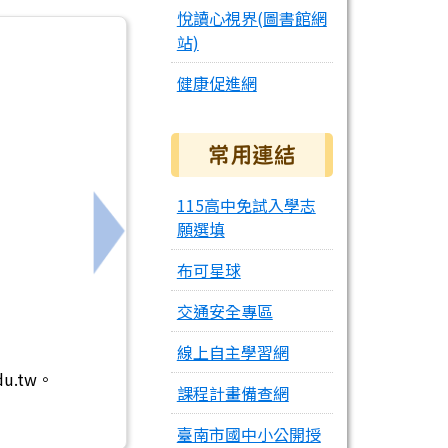
悅讀心視界(圖書館網
站)
健康促進網
常用連結
115高中免試入學志
願選填
下一筆：五專優先免試錄取結果查詢網址
布可星球
交通安全專區
線上自主學習網
u.tw。
課程計畫備查網
臺南市國中小公開授