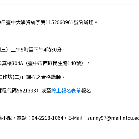
日臺中大學資統字第1152060961號函辦理。
期三）上午9時至下午4時30分。
樓304A（臺中市西區民生路140號）。
社會情緒學習工作坊
工作坊(二)」課程之合格講師。
代碼5621333）或至
線上報名表單
報名。
04-2218-1064，E-Mail：sunny97@mail.ntcu.ed