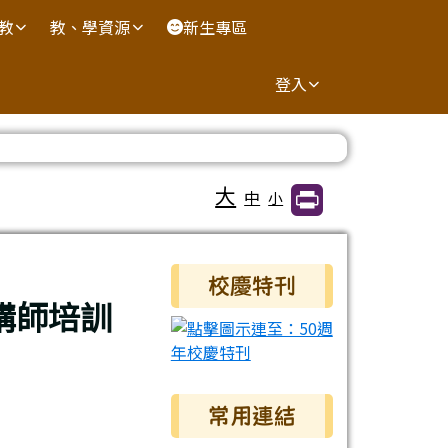
國教
教、學資源
新生專區
登入
大
中
小
右邊區域內容
校慶特刊
講師培訓
常用連結