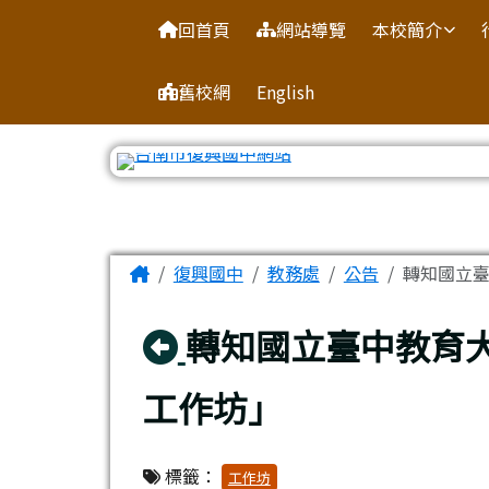
臺南市復興國中網站
導覽列
跳至主內容區
回首頁
網站導覽
本校簡介
舊校網
English
工具列
頁尾區域
主內容區域
Home
復興國中
教務處
公告
轉知國立臺
回上頁
轉知國立臺中教育
工作坊」
標籤：
工作坊