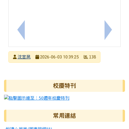
上一筆：115年度科學教育「校園生物多樣性暨蝴蝶養殖
下一筆：A
發布者
沈宣夙
138
2026-06-03 10:39:25
發布日期
瀏覽次數
右邊區域內容
校慶特刊
常用連結
悅讀心視界(圖書館網站)