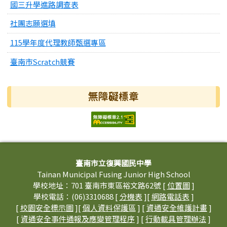
國三升學進路調查表
社團志願選填
115學年度代理教師甄選專區
臺南市Scratch競賽
無障礙標章
頁尾區域內容
臺南市立復興國民中學
Tainan Municipal Fusing Junior High School
學校地址：701 臺南市東區裕文路62號 [
位置圖
]
學校電話：(06)3310688 [
分機表
][
網路電話表
]
[
校園安全標示圖
][
個人資料保護區
] [
資通安全維護計畫
]
[
資通安全事件通報及應變管理程序
] [
行動載具管理辦法
]