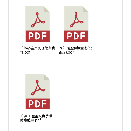
1) key-音樂劇理論與實
2) 知識圖解鍊金術(公
作.pdf
告版).pdf
3) 樂：空靈鼓與手碟
療癒體驗.pdf