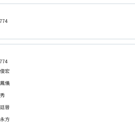
774
財
774
陳俊宏
陳鳳儀
盈秀
顏廷晉
朱永方
翰