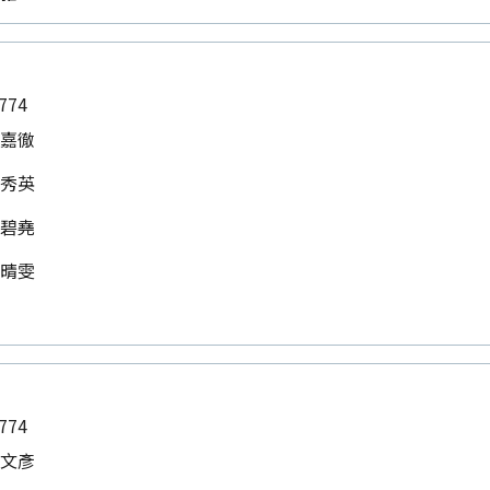
774
王嘉徹
林秀英
楊碧堯
郭晴雯
怡
774
林文彥