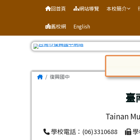
臺南市復興國中網站
導覽列
跳至主內容區
回首頁
網站導覽
本校簡介
舊校網
English
工具列
對話框已開
頁尾區域
主內容區域
Home
復興國中
臺
Tainan Mu
學校電話：(06)3310688
學校