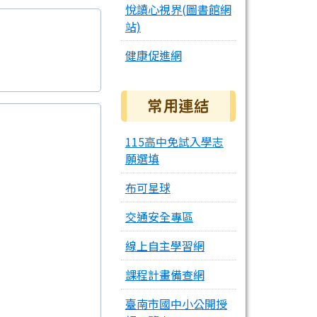
悅讀心視界(圖書館網
站)
健康促進網
常用連結
115高中免試入學志
願選填
布可星球
交通安全專區
線上自主學習網
課程計畫備查網
臺南市國中小公開授