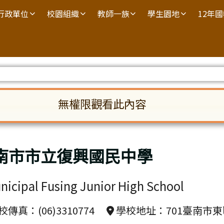
行政單位
校園組織
教師一族
學生園地
12年
無權限觀看此內容
啟。請使用 Tab 鍵在選項間移動焦點。按下 En
南市市立復興國民中學
nicipal Fusing Junior High School
傳真：(06)3310774
學校地址：701臺南市東