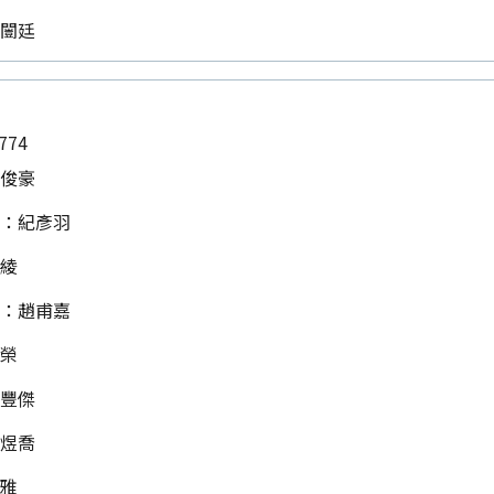
李闓廷
774
陳俊豪
長：紀彥羽
秀綾
長：趙甫嘉
春榮
林豐傑
洪煜喬
惠雅