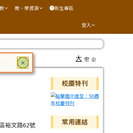
國教
教、學資源
新生專區
登入
大
中
小
關閉
×
ter 鍵或空白鍵確認，按下 Escape 鍵關閉
右邊區域內容
校慶特刊
常用連結
區裕文路62號