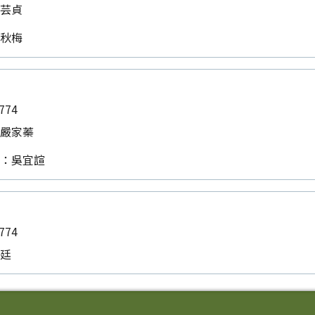
卓芸貞
郭秋梅
774
：嚴家蓁
員：吳宜諠
774
昱廷