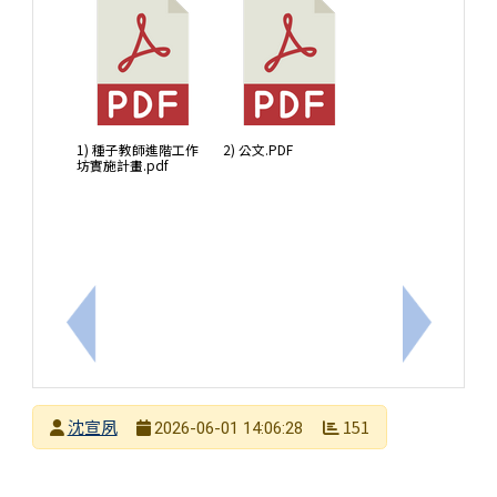
1) 種子教師進階工作
2) 公文.PDF
坊實施計畫.pdf
上一筆：轉知國立清華大學辦理「115學年度中等學校本
下一筆：轉
發布者
沈宣夙
151
2026-06-01 14:06:28
發布日期
瀏覽次數