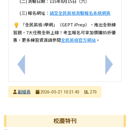
(二) 測驗日期：115年8月15日（六）
(三) 報名網址：
請至全民英檢測驗報名系統網頁
「全民英檢 i學網」（GEPT iPrep），推出全新練
習題，7大任務全新上線！考生報名可享加價購85折優
惠，更多練習資源請參閱
全民英檢官方網站
。
上一筆：115年臺南市機器人營x美光晶片營實施計畫
下一筆：國
發布者
副組長
270
2026-05-21 10:21:43
發布日期
瀏覽次數
右邊區域內容
校慶特刊