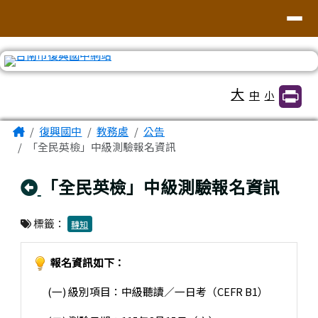
臺南市復興國中網站
導覽列
跳至主內容區
工具列
大
中
小
頁尾區域
主內容區域
Home
復興國中
教務處
公告
「全民英檢」中級測驗報名資訊
回上頁
「全民英檢」中級測驗報名資訊
標籤：
轉知
報名資訊如下：
(一) 級別項目：中級聽讀／一日考（CEFR B1）