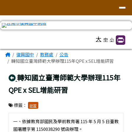
臺南市復興國中網站
導覽列
跳至主內容區
工具列
大
中
小
頁尾區域
主內容區域
Home
復興國中
教務處
公告
轉知國立臺灣師範大學辦理115年QPE x SEL增能研習
回上頁
轉知國立臺灣師範大學辦理115年
QPE x SEL增能研習
標籤：
研習
一、依據教育部國民及學前教育署 115 年 5 月 5 日臺教
國署體字第 1150038290 號函辦理。