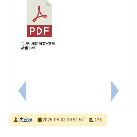
1) SEL增能研習+實施
計畫.pdf
上一筆：本市國教輔導團英語團辦理「讓英語課更有溫度
下一筆：轉
發布者
沈宣夙
136
2026-05-08 10:53:57
發布日期
瀏覽次數