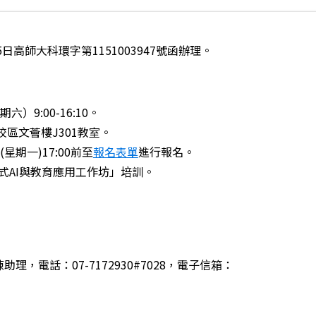
日高師大科環字第1151003947號函辦理。
六）9:00-16:10。
校區文薈樓J301教室。
(星期一)17:00前至
報名表單
進行報名。
成式AI與教育應用工作坊」培訓。
，電話：07-7172930#7028，電子信箱：
PE x SEL增能研習