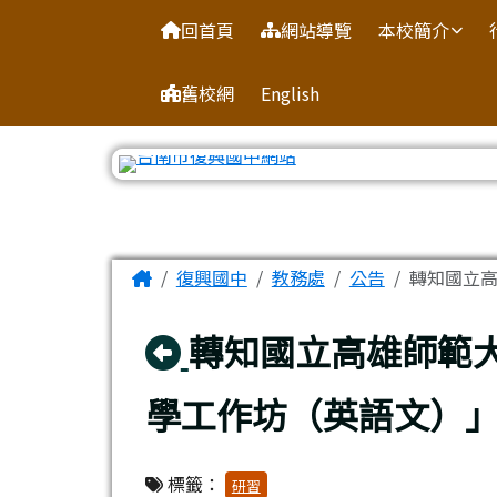
臺南市復興國中網站
導覽列
跳至主內容區
回首頁
網站導覽
本校簡介
舊校網
English
工具列
頁尾區域
主內容區域
Home
復興國中
教務處
公告
轉知國立高
回上頁
轉知國立高雄師範大
學工作坊（英語文）
標籤：
研習