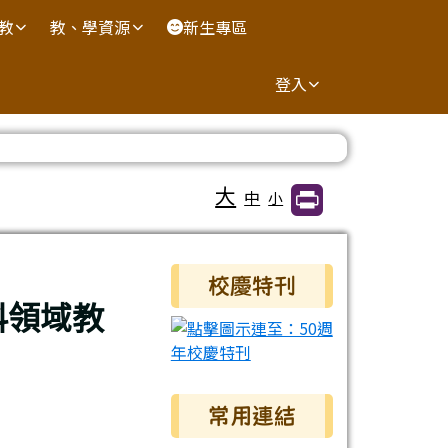
國教
教、學資源
新生專區
登入
大
中
小
右邊區域內容
校慶特刊
科領域教
常用連結