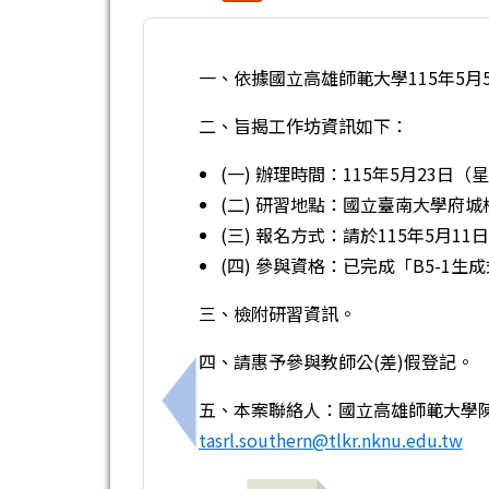
一、依據國立高雄師範大學115年5月5
二、旨揭工作坊資訊如下：
(一) 辦理時間：115年5月23日（星期
(二) 研習地點：國立臺南大學府城
(三) 報名方式：請於115年5月11日
(四) 參與資格：已完成「B5-1生
三、檢附研習資訊。
四、請惠予參與教師公(差)假登記。
五、本案聯絡人：國立高雄師範大學陳助理
上一筆：轉知國立臺灣師範大學辦理115年Q
tasrl.southern@tlkr.nknu.edu.tw