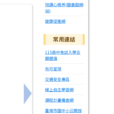
悅讀心視界(圖書館網
站)
健康促進網
常用連結
115高中免試入學志
願選填
布可星球
交通安全專區
線上自主學習網
下一筆：114學年度教育部國民教育中央輔導團
課程計畫備查網
臺南市國中小公開授