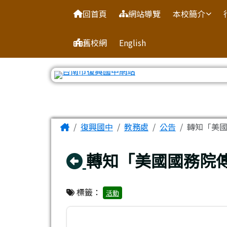
臺南市復興國中網站
導覽列
跳至主內容區
回首頁
網站導覽
本校簡介
舊校網
English
工具列
頁尾區域
主內容區域
Home
復興國中
教務處
公告
轉知「美
回上頁
轉知「美國國務院
標籤：
活動