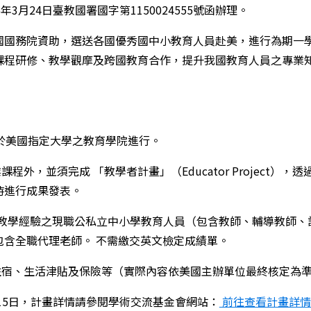
3月24日臺教國署國字第1150024555號函辦理。
國國務院資助，選送各國優秀國中小教育人員赴美，進行為期一學
課程研修、教學觀摩及跨國教育合作，提升我國教育人員之專業
間，於美國指定大學之教育學院進行。
外，並須完成 「教學者計畫」（Educator Project），
時進行成果發表。
ish Programs for Teachers: English in the Cl
職教學經驗之現職公私立中小學教育人員（包含教師、輔導教師、
包含全職代理老師。 不需繳交英文檢定成績單。
住宿、生活津貼及保險等（實際內容依美國主辦單位最終核定為
月15日，計畫詳情請參閱學術交流基金會網站：
前往查看計畫詳情