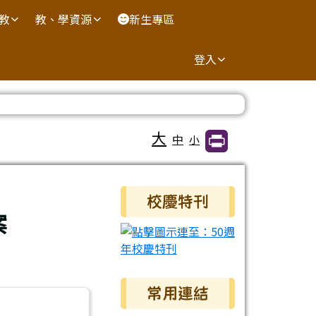
國教
教、學資源
新生專區
登入
大
中
小
右邊區域內容
校慶特刊
案
常用連結