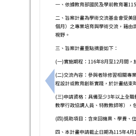
一、依據教育部國民及學前教育署115年
二、旨案計畫為學術交流基金會受美
個月）之專業培育與學術交流，藉由
視野。
三、旨案計畫重點摘要如下：
(一)實施期程：116年8月至12月
(二)交流內容：參與者除修習相關專業課程
程設計或教育創新實踐，於計畫結束
上一筆：「老師的英語課：課堂實用英語（線上課程）Engl
(三)申請資格：具備至少3年以上全
教學行政協調人員、特教教師等），
(四)獎助項目：含來回機票、學費、
四、本計畫申請截止日期為115年4