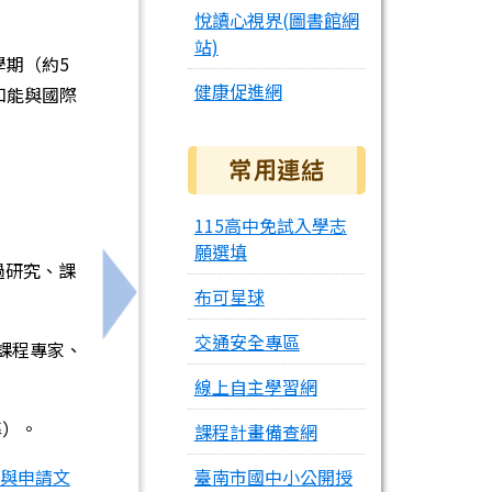
悅讀心視界(圖書館網
站)
期（約5
健康促進網
知能與國際
常用連結
115高中免試入學志
願選填
透過研究、課
布可星球
assroom」
下一筆：轉知國立高雄師範大學辦理115年「
交通安全專區
課程專家、
線上自主學習網
準）。
課程計畫備查網
與申請文
臺南市國中小公開授