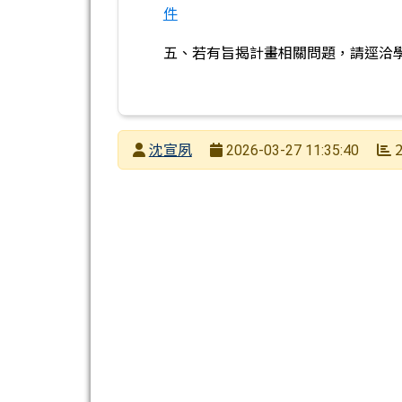
件
五、若有旨揭計畫相關問題，請逕洽學術交
發布者
沈宣夙
2
2026-03-27 11:35:40
發布日期
瀏覽次數