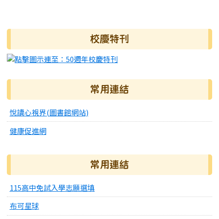
發布日期
瀏覽次數
右邊區域內容
校慶特刊
常用連結
悅讀心視界(圖書館網站)
健康促進網
常用連結
115高中免試入學志願選填
布可星球