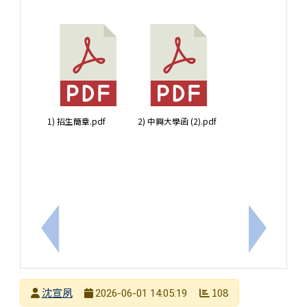
1) 招生簡章.pdf
2) 中興大學函 (2).pdf
上一筆：114學年度「國民中學健康教育課程種子教師培
下一筆：轉
發布者
沈宣夙
108
2026-06-01 14:05:19