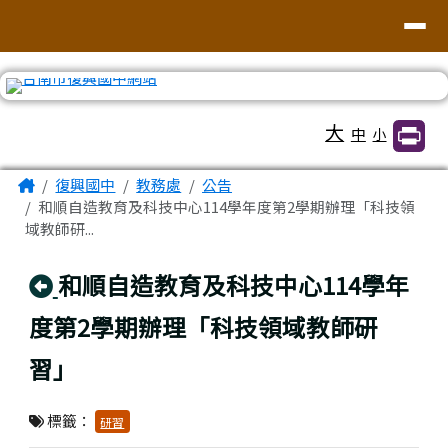
臺南市復興國中網站
導覽列
跳至主內容區
工具列
大
中
小
頁尾區域
主內容區域
Home
復興國中
教務處
公告
和順自造教育及科技中心114學年度第2學期辦理「科技領
域教師研...
回上頁
和順自造教育及科技中心114學年
度第2學期辦理「科技領域教師研
習」
標籤：
研習