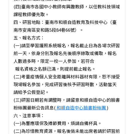
(四)臺南市各國中小教師有興趣教師，以任教科技領域
課程教師優先取。
四、研習地點：臺南市和順自造教育及科技中心（臺
南市安南區安和路5段84巷66號）。
五、報名方式：
(一)請至學習護照系統報名，報名截止日為各場次研習
前一天，依身分別及報名先後順序錄取或備取，報名
人數過多時，限定一校一人參加，若符合
報名資格之名額已滿，則提前截止報名。
(二)考量疫情個人安全距離與材料器材有限，恕不接受
現場報名參加，完成研習後核予研習時數，活動當天
請給予公假登記。
(三)研習日期若有調整時，請留意和順自造中心的臉書
粉絲團最新公告訊息(
和順自造中心臉書粉絲團
)
六、注意事項：
(一)為響應環保及撙節費用，煩請自備杯具。
(二)為珍惜教育資源，報名後倘未能出席者請於研習前