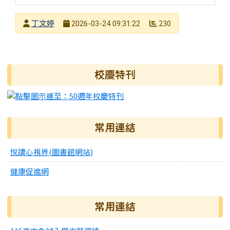
發布者
丁文婷
230
2026-03-24 09:31:22
發布日期
瀏覽次數
右邊區域內容
校慶特刊
常用連結
悅讀心視界(圖書館網站)
健康促進網
常用連結