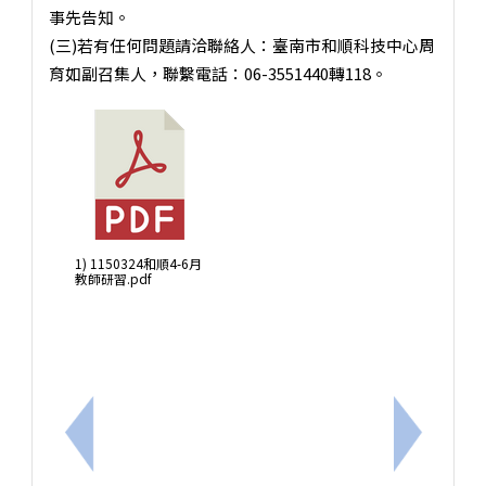
事先告知。
(三)若有任何問題請洽聯絡人：臺南市和順科技中心周
育如副召集人，聯繫電話：06-3551440轉118。
1) 1150324和順4-6月
教師研習.pdf
上一筆：教育部「生成式AI對數位素養的挑戰」數位學習
下一筆：1