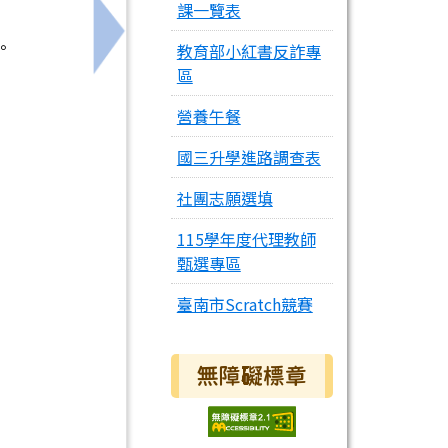
課一覽表
下一筆：教育部數位素養課程上架edu磨課師
。
教育部小紅書反詐專
區
營養午餐
國三升學進路調查表
社團志願選填
115學年度代理教師
甄選專區
臺南市Scratch競賽
無障礙標章