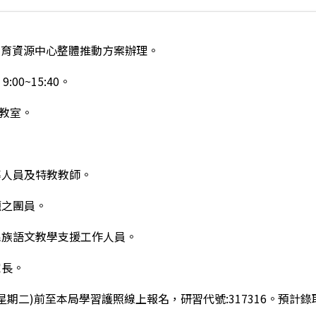
教育資源中心整體推動方案辦理。
:00~15:40。
聽教室。
導人員及特教教師。
題之團員。
民族語文教學支援工作人員。
家長。
日(星期二)前至本局學習護照線上報名，研習代號:317316。預計錄