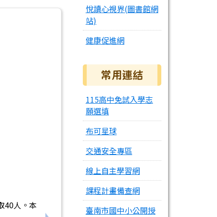
悅讀心視界(圖書館網
站)
健康促進網
常用連結
115高中免試入學志
願選填
布可星球
交通安全專區
線上自主學習網
課程計畫備查網
取40人。本
臺南市國中小公開授