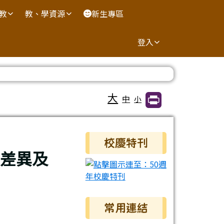
國教
教、學資源
新生專區
登入
大
中
小
右邊區域內容
校慶特刊
元差異及
常用連結