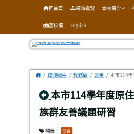
臺南市復興國中網站
導覽列
跳至主內容區
回首頁
網站導覽
本校簡介
舊校網
English
工具列
頁尾區域
主內容區域
Home
復興國中
教務處
公告
本市114
回上頁
本市114學年度原
族群友善議題研習
標籤：
研習