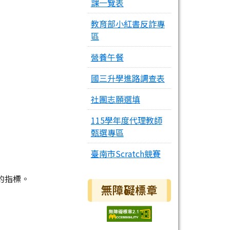
課一覽表
教育部小紅書反詐專
區
營養午餐
國三升學進路調查表
社團志願選填
115學年度代理教師
甄選專區
臺南市Scratch競賽
的指標。
無障礙標章