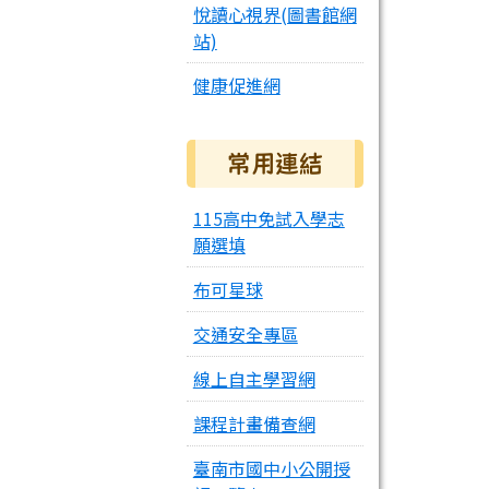
悅讀心視界(圖書館網
站)
健康促進網
常用連結
115高中免試入學志
願選填
布可星球
交通安全專區
線上自主學習網
課程計畫備查網
臺南市國中小公開授