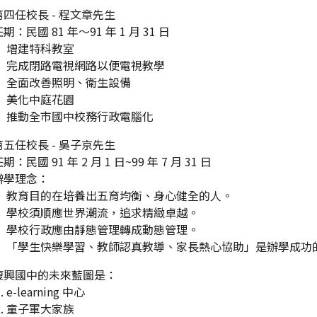
第四任校長 - 程文章先生
期：民國 81 年～91 年 1 月 31 日
增建特科教室
完成閉路電視網路以便電視教學
全面改善照明、衛生設備
美化中庭花園
推動全市國中校務行政電腦化
第五任校長 - 吳子京先生
期：民國 91 年 2 月 1 日~99 年 7 月 31 日
辦學理念：
教育目的在培養出五育均衡、身心健全的人。
學校須順應世界潮流，追求精緻卓越。
學校行政應由靜態管理轉成動態管理。
「學生快樂學習、教師認真教導、家長熱心協助」是辦學成功
復興國中的未來藍圖是：
e-learning 中心
童子軍大家族