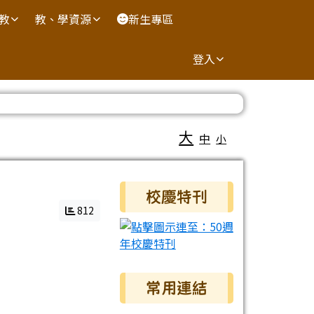
國教
教、學資源
新生專區
登入
大
中
小
右邊區域內容
校慶特刊
812
常用連結