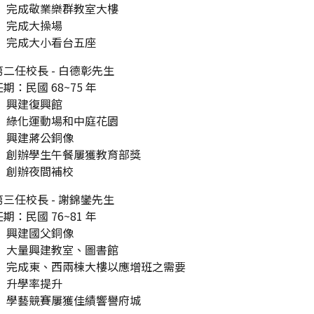
完成敬業樂群教室大樓
完成大操場
完成大小看台五座
第二任校長 - 白德彰先生
任期：民國 68~75 年
興建復興館
綠化運動場和中庭花園
興建蔣公銅像
創辦學生午餐屢獲教育部獎
創辦夜間補校
第三任校長 - 謝錦鑾先生
任期：民國 76~81 年
興建國父銅像
大量興建教室、圖書館
完成東、西兩棟大樓以應增班之需要
升學率提升
學藝競賽屢獲佳績響譽府城