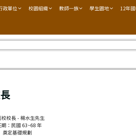
行政單位
校園組織
教師一族
學生園地
12年
長
創校校長 - 楊水生先生
任期：民國 63~68 年
奠定基礎規劃